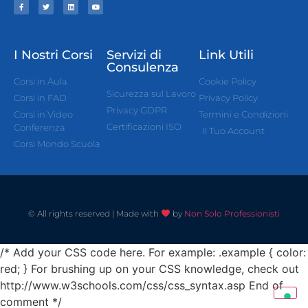
I Nostri Corsi
Servizi di
Link Utili
Consulenza
Corsi in Aula
Cookie Policy
Sicurezza sul Lavoro
Corsi in FAD
Privacy Policy
Privacy GDPR
Corsi in Video
Termini e Condizioni
Certificazioni ISO
Conferenza
Il Tuo Account
Corsi Mondo Scuola
© All rights reserved | Made with
by
Non Solo Professionisti
/* Add your CSS code here. For example: .example { color:
red; } For brushing up on your CSS knowledge, check out
http://www.w3schools.com/css/css_syntax.asp End of
comment */