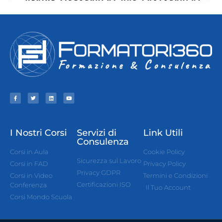
I Nostri Corsi
Servizi di
Link Utili
Consulenza
Corsi in Aula
Cookie Policy
Sicurezza sul Lavoro
Corsi in FAD
Privacy Policy
Privacy GDPR
Corsi in Video
Termini e Condizioni
Certificazioni ISO
Conferenza
Il Tuo Account
Corsi Mondo Scuola