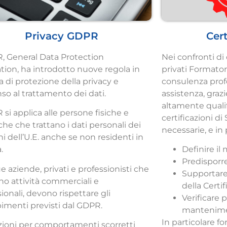
Privacy GDPR
Cert
R, General Data Protection
Nei confronti di
tion, ha introdotto nuove regola in
privati Formator
a di protezione della privacy e
consulenza profe
so al trattamento dei dati.
assistenza, grazi
altamente qualifi
 si applica alle persone fisiche e
certificazioni di
che che trattano i dati personali dei
necessarie, e in 
ni dell’U.E. anche se non residenti in
.
Definire il
Predisporre
 aziende, privati e professionisti che
Supportare
no attività commerciali e
della Certi
ionali, devono rispettare gli
Verificare 
menti previsti dal GDPR.
mantenime
In particolare f
zioni per comportamenti scorretti