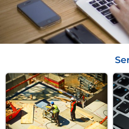
Ser
Corsi in FAD P
AZIENDE
Scopri la nostra offerta formativa i
Formazione a Distanza
Clicca qui