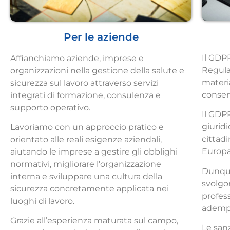
Per le aziende
Il GDP
Affianchiamo aziende, imprese e
Regula
organizzazioni nella gestione della salute e
materi
sicurezza sul lavoro attraverso servizi
consen
integrati di formazione, consulenza e
supporto operativo.
Il GDPR
giuridi
Lavoriamo con un approccio pratico e
cittadi
orientato alle reali esigenze aziendali,
Europa
aiutando le imprese a gestire gli obblighi
normativi, migliorare l’organizzazione
Dunque
interna e sviluppare una cultura della
svolgo
sicurezza concretamente applicata nei
profess
luoghi di lavoro.
adempi
Grazie all’esperienza maturata sul campo,
Le san