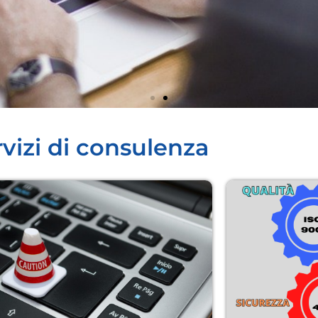
vizi di consulenza​
ER
n FAD -