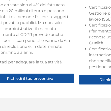
 arrivare sino al 4% del fatturato
Certificazi
e o a 20 milioni di euro e possono
Gestione pe
inflitte a persone fisiche, a soggetti
lavoro (SSL
ci privati o pubblici. Ma n
on solo
Certificazi
ni amministrative: il mancato
riferiment
amento al GDPR prevede anche
riconosciut
ni penali con pene che vanno da 6 a
Qualità.
i di reclusione e, in determinate
Certificaz
oni, fino a 3 anni.
internazion
che specific
aci per adeguare la tua attività.
gestione a
Richiedi il tuo preventivo
Richie