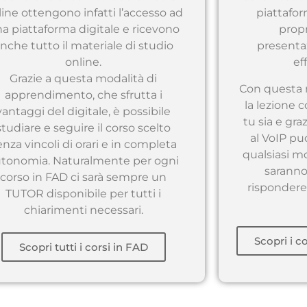
line ottengono infatti l’accesso ad
piattafor
a piattaforma digitale e ricevono
propr
nche tutto il materiale di studio
presentaz
online.
ef
Grazie a questa modalità di
Con questa 
apprendimento, che sfrutta i
la lezion
vantaggi del digitale, è possibile
tu sia e gra
studiare e seguire il corso scelto
al VoIP pu
enza vincoli di orari e in completa
qualsiasi m
tonomia. Naturalmente per ogni
saranno
corso in FAD ci sarà sempre un
rispondere 
TUTOR disponibile per tutti i
chiarimenti necessari.
Scopri i c
Scopri tutti i corsi in FAD