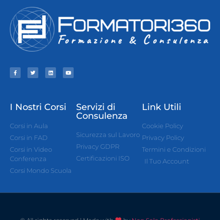
I Nostri Corsi
Servizi di
Link Utili
Consulenza
Corsi in Aula
Cookie Policy
Sicurezza sul Lavoro
Corsi in FAD
Privacy Policy
Privacy GDPR
Corsi in Video
Termini e Condizioni
Certificazioni ISO
Conferenza
Il Tuo Account
Corsi Mondo Scuola