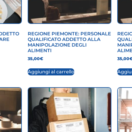
ADDETTO
REGIONE PIEMONTE: PERSONALE
REGI
TARE
QUALIFICATO ADDETTO ALLA
QUAL
MANIPOLAZIONE DEGLI
MANI
ALIMENTI
ALIM
35,00
€
35,00
Aggiungi al carrello
Aggiun