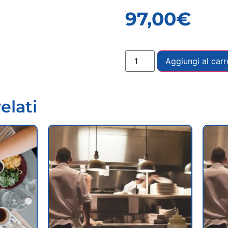
97,00
€
Aggiungi al carr
elati