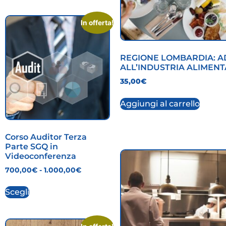
In offerta!
REGIONE LOMBARDIA: 
ALL’INDUSTRIA ALIMEN
35,00
€
Aggiungi al carrello
Corso Auditor Terza
Parte SGQ in
Videoconferenza
700,00
€
-
1.000,00
€
Scegli