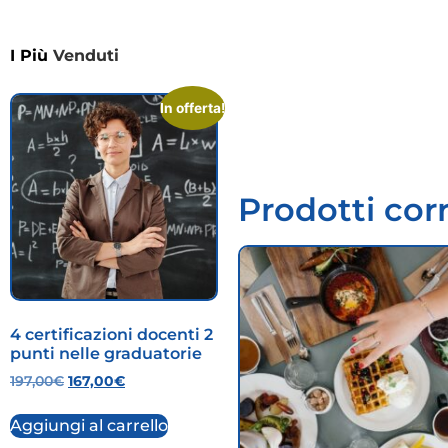
I Più
Venduti
In offerta!
Prodotti corr
4 certificazioni docenti 2
punti nelle graduatorie
197,00
€
167,00
€
Aggiungi al carrello