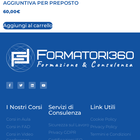
AGGIUNTIVA PER PREPOSTO
60,00
€
Aggiungi al carrello
I Nostri Corsi
Servizi di
Link Utili
Consulenza
Corsi in Aula
Cookie Policy
Sicurezza sul Lavoro
Corsi in FAD
Privacy Policy
Privacy GDPR
Corsi in Video
Termini e Condizioni
Certificazioni ISO