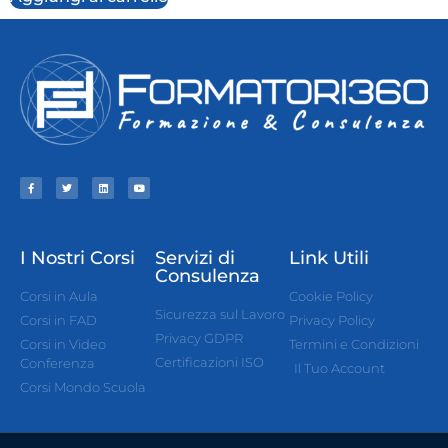
I Nostri Corsi
Servizi di
Link Utili
Consulenza
Corsi in Aula
Cookie Policy
Sicurezza sul Lavoro
Corsi in FAD
Privacy Policy
Privacy GDPR
Corsi in Video
Termini e Condizioni
Certificazioni ISO
Conferenza
Il Tuo Account
Corsi Mondo Scuola