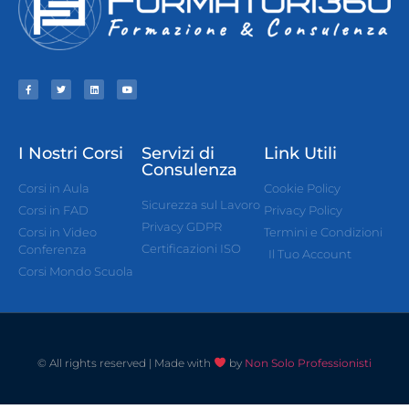
I Nostri Corsi
Servizi di
Link Utili
Consulenza
Corsi in Aula
Cookie Policy
Sicurezza sul Lavoro
Corsi in FAD
Privacy Policy
Privacy GDPR
Corsi in Video
Termini e Condizioni
Certificazioni ISO
Conferenza
Il Tuo Account
Corsi Mondo Scuola
© All rights reserved | Made with
by
Non Solo Professionisti