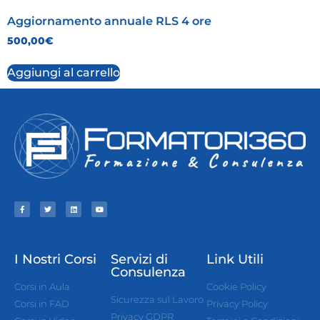
Aggiornamento annuale RLS 4 ore
500,00
€
Aggiungi al carrello
I Nostri Corsi
Servizi di
Link Utili
Consulenza
Corsi in Aula
Cookie Policy
Sicurezza sul Lavoro
Corsi in FAD
Privacy Policy
Privacy GDPR