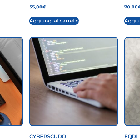
55,00
€
70,00
Aggiungi al carrello
Aggiun
CYBERSCUDO
EQDL