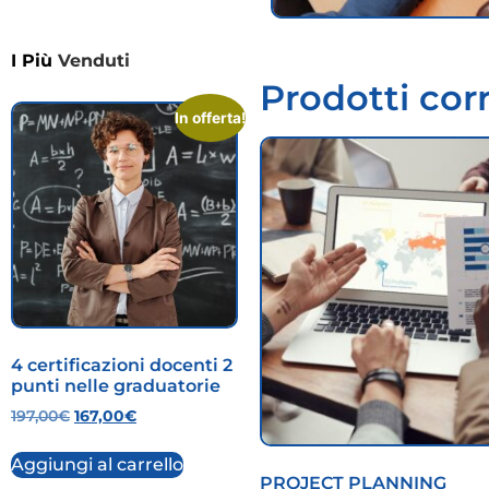
I Più
Venduti
Prodotti corr
In offerta!
4 certificazioni docenti 2
punti nelle graduatorie
197,00
€
167,00
€
Aggiungi al carrello
PROJECT PLANNING