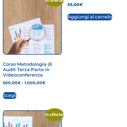
In offerta!
55,00
€
Aggiungi al carrello
Corso Metodologia di
Audit Terza Parte in
Videoconferenza
500,00
€
-
1.000,00
€
Scegli
In offerta!