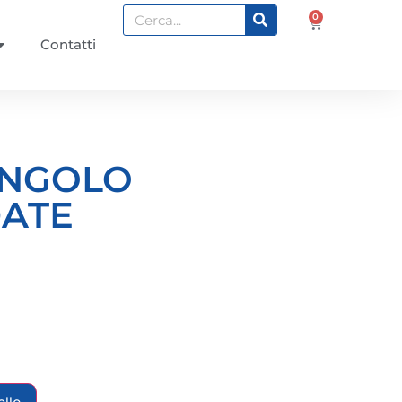
0
Contatti
INGOLO
DATE
ello