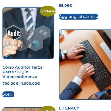
55,00
€
In offerta!
Aggiungi al carrello
Corso Auditor Terza
Parte SGQ in
Videoconferenza
700,00
€
-
1.000,00
€
Scegli
LITERACY