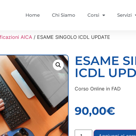
Home
Chi Siamo
Corsi
Servizi
ficazioni AICA
/ ESAME SINGOLO ICDL UPDATE
ESAME S
ICDL UP
Corso Online in FAD
90,00
€
Aggiungi al carr