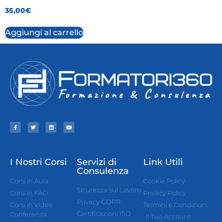
35,00
€
Aggiungi al carrello
I Nostri Corsi
Servizi di
Link Utili
Consulenza
Corsi in Aula
Cookie Policy
Sicurezza sul Lavoro
Corsi in FAD
Privacy Policy
Privacy GDPR
Corsi in Video
Termini e Condizioni
Certificazioni ISO
Conferenza
Il Tuo Account