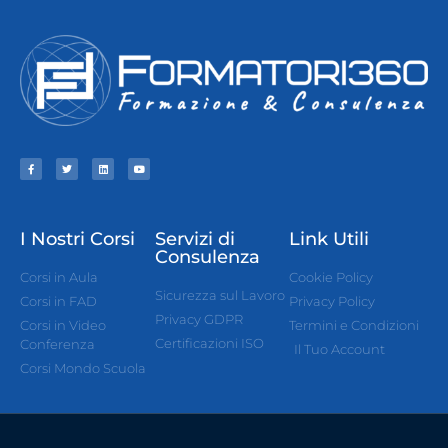
I Nostri Corsi
Servizi di
Link Utili
Consulenza
Corsi in Aula
Cookie Policy
Sicurezza sul Lavoro
Corsi in FAD
Privacy Policy
Privacy GDPR
Corsi in Video
Termini e Condizioni
Certificazioni ISO
Conferenza
Il Tuo Account
Corsi Mondo Scuola