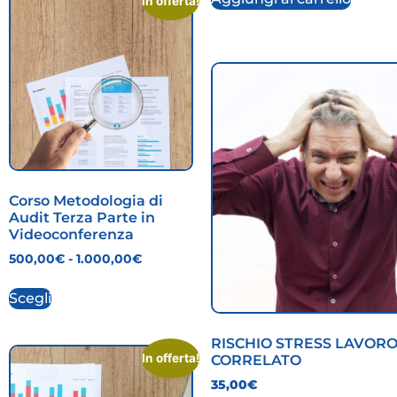
In offerta!
Corso Metodologia di
Audit Terza Parte in
Videoconferenza
500,00
€
-
1.000,00
€
Scegli
RISCHIO STRESS LAVOR
In offerta!
CORRELATO
35,00
€