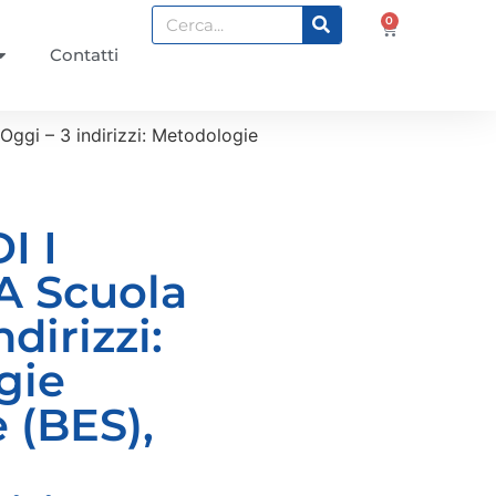
0
Contatti
ggi – 3 indirizzi: Metodologie
I I
A Scuola
ndirizzi:
gie
 (BES),