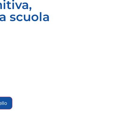
tiva,
a scuola
ello