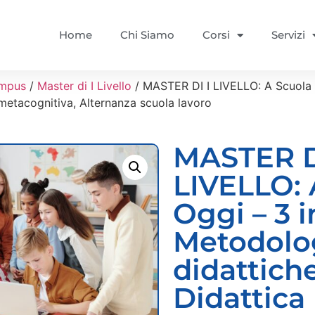
Home
Chi Siamo
Corsi
Servizi
mpus
/
Master di I Livello
/ MASTER DI I LIVELLO: A Scuola O
 metacognitiva, Alternanza scuola lavoro
MASTER D
LIVELLO: 
Oggi – 3 i
Metodolo
didattiche
Didattica