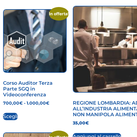
In offerta!
Corso Auditor Terza
Parte SGQ in
Videoconferenza
REGIONE LOMBARDIA: 
700,00
€
-
1.000,00
€
ALL’INDUSTRIA ALIMEN
NON MANIPOLA ALIMENT
Scegli
35,00
€
Aggiungi al carrello