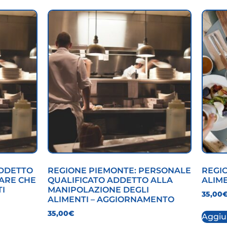
ADDETTO
REGIONE PIEMONTE: PERSONALE
REGIO
TARE CHE
QUALIFICATO ADDETTO ALLA
ALIM
I
MANIPOLAZIONE DEGLI
35,00
ALIMENTI – AGGIORNAMENTO
35,00
€
Aggiun