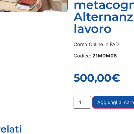
metacogni
Alternanz
lavoro
Corso Online in FAD
Codice:
21MDM06
500,00
€
Aggiungi al carr
elati