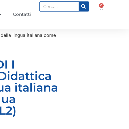
0
Contatti
della lingua italiana come
I I
Didattica
ua italiana
gua
L2)