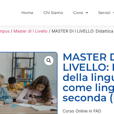
Home
Chi Siamo
Corsi
Servizi
mpus
/
Master di I Livello
/ MASTER DI I LIVELLO: Didattica 
MASTER D
LIVELLO: 
della ling
come lin
seconda (
Corso Online in FAD