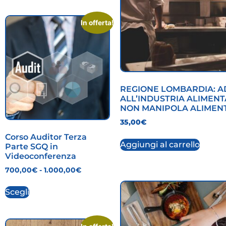
In offerta!
REGIONE LOMBARDIA: 
ALL’INDUSTRIA ALIMEN
NON MANIPOLA ALIMENT
35,00
€
Corso Auditor Terza
Aggiungi al carrello
Parte SGQ in
Videoconferenza
700,00
€
-
1.000,00
€
Scegli