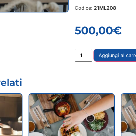
Codice:
21ML208
500,00
€
Aggiungi al carr
elati