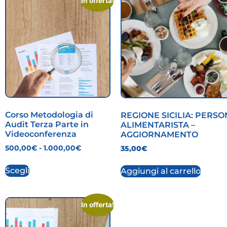
In offerta!
Corso Metodologia di
REGIONE SICILIA: PERS
Audit Terza Parte in
ALIMENTARISTA –
Videoconferenza
AGGIORNAMENTO
500,00
€
-
1.000,00
€
35,00
€
Scegli
Aggiungi al carrello
In offerta!