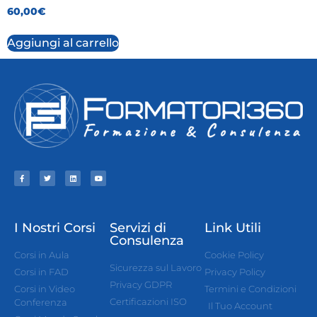
60,00
€
Aggiungi al carrello
I Nostri Corsi
Servizi di
Link Utili
Consulenza
Corsi in Aula
Cookie Policy
Sicurezza sul Lavoro
Corsi in FAD
Privacy Policy
Privacy GDPR
Corsi in Video
Termini e Condizioni
Certificazioni ISO
Conferenza
Il Tuo Account