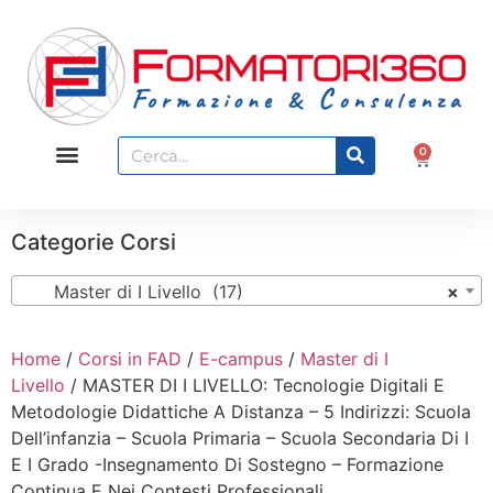
0
Categorie Corsi
Master di I Livello (17)
×
Home
/
Corsi in FAD
/
E-campus
/
Master di I
Livello
/ MASTER DI I LIVELLO: Tecnologie Digitali E
Metodologie Didattiche A Distanza – 5 Indirizzi: Scuola
Dell’infanzia – Scuola Primaria – Scuola Secondaria Di I
E I Grado -Insegnamento Di Sostegno – Formazione
Continua E Nei Contesti Professionali