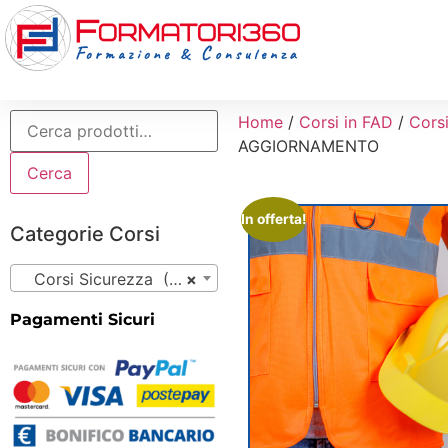
Home
/
Corsi in FAD
/
Cors
AGGIORNAMENTO
Cerca
In offerta!
Categorie Corsi
Corsi Sicurezza (21)
×
Pagamenti Sicuri