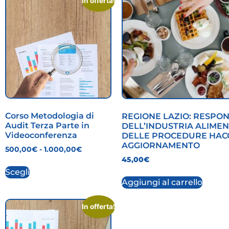
In offerta!
Corso Metodologia di
REGIONE LAZIO: RESPO
Audit Terza Parte in
DELL’INDUSTRIA ALIMEN
Videoconferenza
DELLE PROCEDURE HACC
AGGIORNAMENTO
500,00
€
-
1.000,00
€
45,00
€
Scegli
Aggiungi al carrello
In offerta!