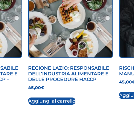
NSABILE
REGIONE LAZIO: RESPONSABILE
RISC
TARE E
DELL’INDUSTRIA ALIMENTARE E
MANU
P –
DELLE PROCEDURE HACCP
45,00
45,00
€
Aggiun
Aggiungi al carrello