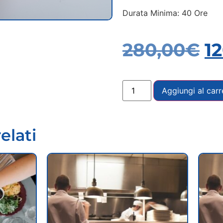
Durata Minima: 40 Ore
280,00
€
1
Aggiungi al carr
elati