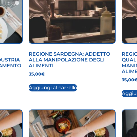
REGIONE SARDEGNA: ADDETTO
REGI
DUSTRIA
ALLA MANIPOLAZIONE DEGLI
QUAL
NAMENTO
ALIMENTI
MANI
ALIM
35,00
€
35,00
Aggiungi al carrello
Aggiun