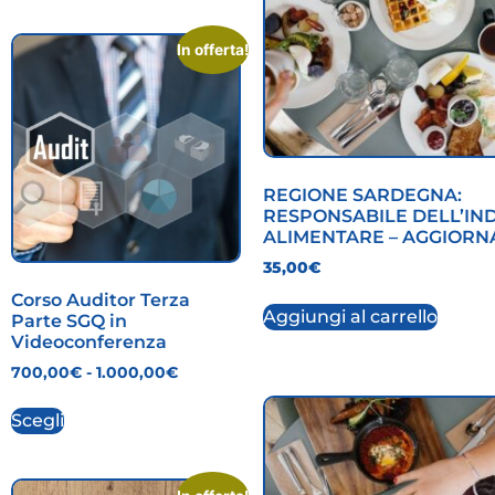
In offerta!
REGIONE SARDEGNA:
RESPONSABILE DELL’IN
ALIMENTARE – AGGIOR
35,00
€
Corso Auditor Terza
Aggiungi al carrello
Parte SGQ in
Videoconferenza
700,00
€
-
1.000,00
€
Scegli