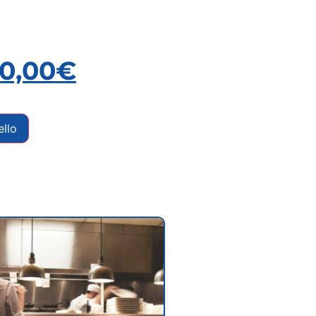
20,00
€
ello