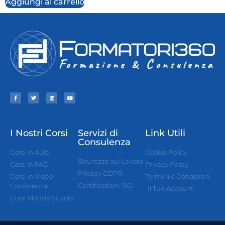
Aggiungi al carrello
I Nostri Corsi
Servizi di
Link Utili
Consulenza
Corsi in Aula
Cookie Policy
Sicurezza sul Lavoro
Corsi in FAD
Privacy Policy
Privacy GDPR
Corsi in Video
Termini e Condizioni
Certificazioni ISO
Conferenza
Il Tuo Account
Corsi Mondo Scuola