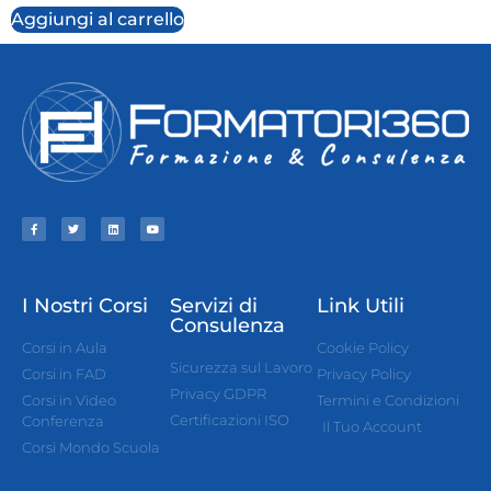
Aggiungi al carrello
I Nostri Corsi
Servizi di
Link Utili
Consulenza
Corsi in Aula
Cookie Policy
Sicurezza sul Lavoro
Corsi in FAD
Privacy Policy
Privacy GDPR
Corsi in Video
Termini e Condizioni
Certificazioni ISO
Conferenza
Il Tuo Account
Corsi Mondo Scuola