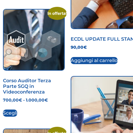
In offerta!
ECDL UPDATE FULL ST
90,00
€
Aggiungi al carrello
Corso Auditor Terza
Parte SGQ in
Videoconferenza
700,00
€
-
1.000,00
€
Scegli