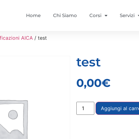
Home
Chi Siamo
Corsi
Servizi
ficazioni AICA
/ test
test
0,00
€
Aggiungi al carr