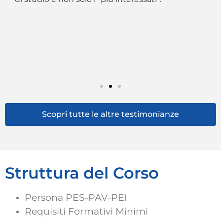
co
ho
qu
fa
co
re
es
Scopri tutte le altre testimonianze
Struttura del Corso
Persona PES-PAV-PEI
Requisiti Formativi Minimi