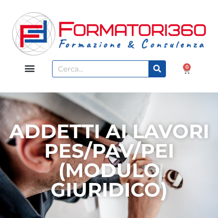
0
ADDETTI AI LAVORI
PES/PAV/PEI
(MODULO
GIURIDICO)