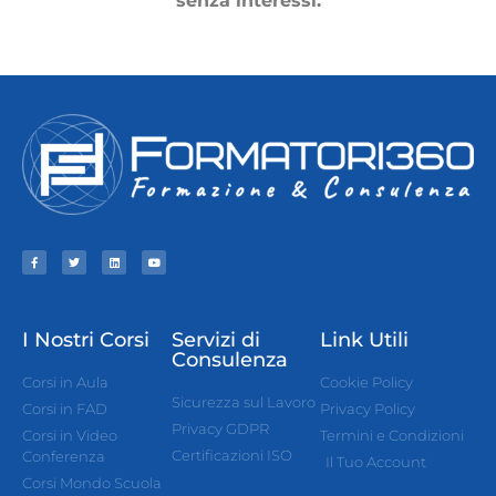
senza interessi.
I Nostri Corsi
Servizi di
Link Utili
Consulenza
Corsi in Aula
Cookie Policy
Sicurezza sul Lavoro
Corsi in FAD
Privacy Policy
Privacy GDPR
Corsi in Video
Termini e Condizioni
Certificazioni ISO
Conferenza
Il Tuo Account
Corsi Mondo Scuola