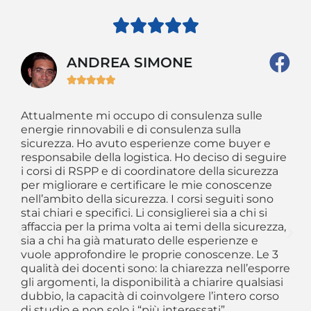





ANDREA SIMONE





Attualmente mi occupo di consulenza sulle
So
 il
energie rinnovabili e di consulenza sulla
da
ti
sicurezza. Ho avuto esperienze come buyer e
im
o
responsabile della logistica. Ho deciso di seguire
am
he
i corsi di RSPP e di coordinatore della sicurezza
sc
per migliorare e certificare le mie conoscenze
CS
nell’ambito della sicurezza. I corsi seguiti sono
al
stai chiari e specifici. Li consiglierei sia a chi si
Si
affaccia per la prima volta ai temi della sicurezza,
og
sia a chi ha già maturato delle esperienze e
se
vuole approfondire le proprie conoscenze. Le 3
re
qualità dei docenti sono: la chiarezza nell’esporre
in
gli argomenti, la disponibilità a chiarire qualsiasi
ev
dubbio, la capacità di coinvolgere l’intero corso
si
di studio e non solo i “più interessati”.
le