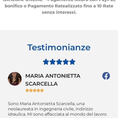
bonifico o Pagamento Ratealizzato fino a 10 Rate
senza interessi.
Testimonianze





MARIA ANTONIETTA
SCARCELLA





So
re
me
Sono Maria Antonietta Scarcella, una
 di
fr
neolaureata in ingegneria civile, indirizzo
r
as
idraulica. Mi sono affacciata al mondo del lavoro
“f