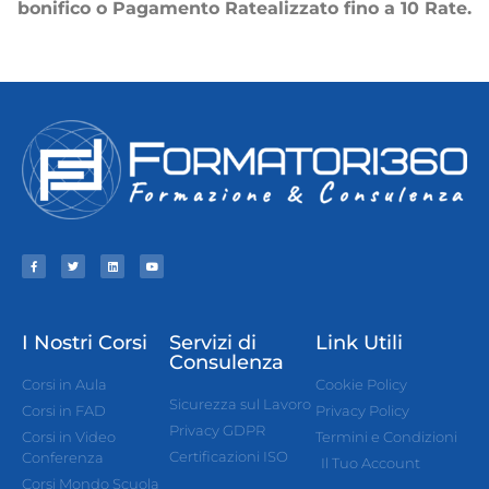
bonifico o Pagamento Ratealizzato fino a 10 Rate.
I Nostri Corsi
Servizi di
Link Utili
Consulenza
Corsi in Aula
Cookie Policy
Sicurezza sul Lavoro
Corsi in FAD
Privacy Policy
Privacy GDPR
Corsi in Video
Termini e Condizioni
Certificazioni ISO
Conferenza
Il Tuo Account
Corsi Mondo Scuola