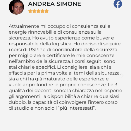
ANDREA SIMONE





Attualmente mi occupo di consulenza sulle
So
 il
energie rinnovabili e di consulenza sulla
da
ti
sicurezza. Ho avuto esperienze come buyer e
im
o
responsabile della logistica. Ho deciso di seguire
am
he
i corsi di RSPP e di coordinatore della sicurezza
sc
per migliorare e certificare le mie conoscenze
CS
nell’ambito della sicurezza. I corsi seguiti sono
al
stai chiari e specifici. Li consiglierei sia a chi si
Si
affaccia per la prima volta ai temi della sicurezza,
og
sia a chi ha già maturato delle esperienze e
se
vuole approfondire le proprie conoscenze. Le 3
re
qualità dei docenti sono: la chiarezza nell’esporre
in
gli argomenti, la disponibilità a chiarire qualsiasi
ev
dubbio, la capacità di coinvolgere l’intero corso
si
di studio e non solo i “più interessati”.
le
co
ho
qu