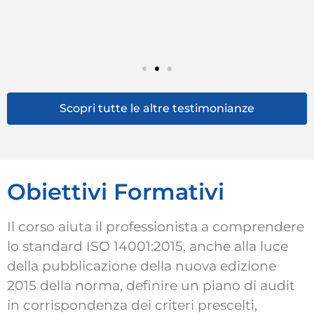
fa
co
re
es
Scopri tutte le altre testimonianze
Obiettivi Formativi
Il corso aiuta il professionista a comprendere
lo standard ISO 14001:2015, anche alla luce
della pubblicazione della nuova edizione
2015 della norma, definire un piano di audit
in corrispondenza dei criteri prescelti,