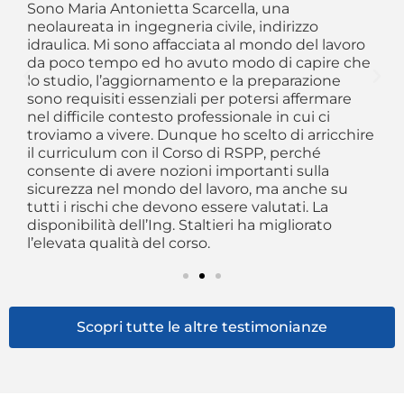
re
me
Sono Maria Antonietta Scarcella, una
 di
fr
neolaureata in ingegneria civile, indirizzo
r
as
idraulica. Mi sono affacciata al mondo del lavoro
“f
da poco tempo ed ho avuto modo di capire che
e
an
lo studio, l’aggiornamento e la preparazione
pr
sono requisiti essenziali per potersi affermare
al
nel difficile contesto professionale in cui ci
troviamo a vivere. Dunque ho scelto di arricchire
il curriculum con il Corso di RSPP, perché
consente di avere nozioni importanti sulla
sicurezza nel mondo del lavoro, ma anche su
tutti i rischi che devono essere valutati. La
disponibilità dell’Ing. Staltieri ha migliorato
l’elevata qualità del corso.
Scopri tutte le altre testimonianze