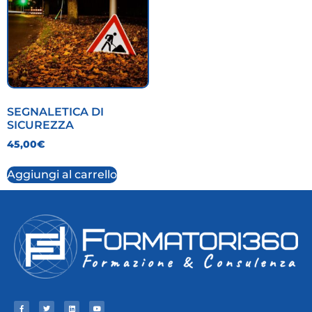
SEGNALETICA DI
SICUREZZA
45,00
€
Aggiungi al carrello