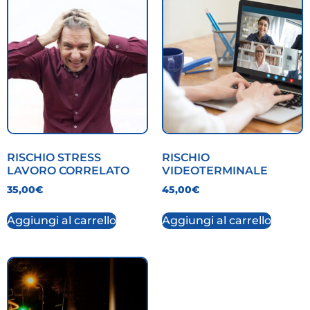
RISCHIO STRESS
RISCHIO
LAVORO CORRELATO
VIDEOTERMINALE
35,00
€
45,00
€
Aggiungi al carrello
Aggiungi al carrello