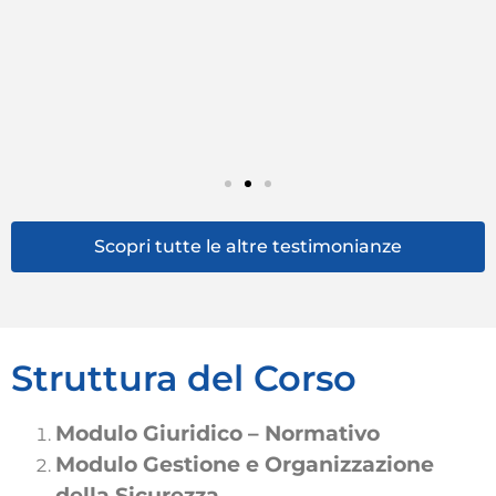
co
ho
qu
fa
co
re
es
Scopri tutte le altre testimonianze
Struttura del Corso
Modulo Giuridico – Normativo
Modulo Gestione e Organizzazione
della Sicurezza