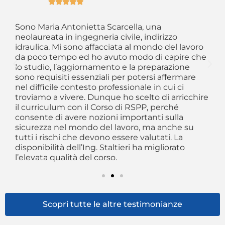





So
re
me
Sono Maria Antonietta Scarcella, una
 di
fr
neolaureata in ingegneria civile, indirizzo
r
as
idraulica. Mi sono affacciata al mondo del lavoro
“f
da poco tempo ed ho avuto modo di capire che
e
an
lo studio, l’aggiornamento e la preparazione
pr
sono requisiti essenziali per potersi affermare
al
nel difficile contesto professionale in cui ci
troviamo a vivere. Dunque ho scelto di arricchire
il curriculum con il Corso di RSPP, perché
consente di avere nozioni importanti sulla
sicurezza nel mondo del lavoro, ma anche su
tutti i rischi che devono essere valutati. La
disponibilità dell’Ing. Staltieri ha migliorato
l’elevata qualità del corso.
Scopri tutte le altre testimonianze