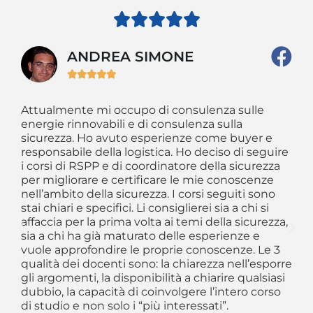





ANDREA SIMONE





Attualmente mi occupo di consulenza sulle
So
 il
energie rinnovabili e di consulenza sulla
da
ti
sicurezza. Ho avuto esperienze come buyer e
im
o
responsabile della logistica. Ho deciso di seguire
am
he
i corsi di RSPP e di coordinatore della sicurezza
sc
per migliorare e certificare le mie conoscenze
CS
nell’ambito della sicurezza. I corsi seguiti sono
al
stai chiari e specifici. Li consiglierei sia a chi si
Si
affaccia per la prima volta ai temi della sicurezza,
og
sia a chi ha già maturato delle esperienze e
se
vuole approfondire le proprie conoscenze. Le 3
re
qualità dei docenti sono: la chiarezza nell’esporre
in
gli argomenti, la disponibilità a chiarire qualsiasi
ev
dubbio, la capacità di coinvolgere l’intero corso
si
di studio e non solo i “più interessati”.
le