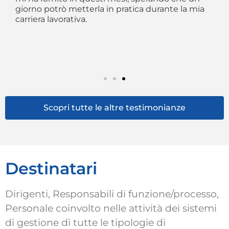
 è
giorno potrò metterla in pratica durante la mia
pa
ge
carriera lavorativa.
co
co
no
de
di
Scopri tutte le altre testimonianze
Destinatari
Dirigenti, Responsabili di funzione/processo,
Personale coinvolto nelle attività dei sistemi
di gestione di tutte le tipologie di