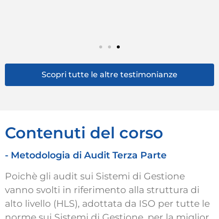
Co
Co
di
Scopri tutte le altre testimonianze
Contenuti del corso
- Metodologia di Audit Terza Parte​
Poichè gli audit sui Sistemi di Gestione
vanno svolti in riferimento alla struttura di
alto livello (HLS), adottata da ISO per tutte le
norme sui Sistemi di Gestione, per la miglior