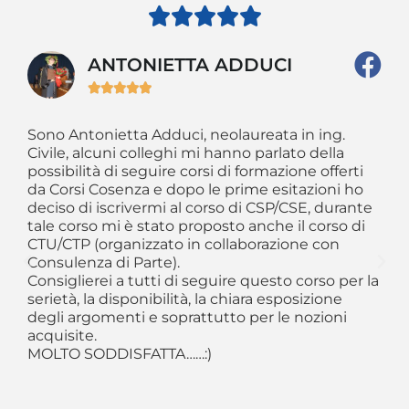





ANTONIETTA ADDUCI





Sono Antonietta Adduci, neolaureata in ing.
Mi
Civile, alcuni colleghi mi hanno parlato della
ab
possibilità di seguire corsi di formazione offerti
fi
da Corsi Cosenza e dopo le prime esitazioni ho
ve
to
deciso di iscrivermi al corso di CSP/CSE, durante
or
tale corso mi è stato proposto anche il corso di
pr
CTU/CTP (organizzato in collaborazione con
so
Consulenza di Parte).
co
Consiglierei a tutti di seguire questo corso per la
co
serietà, la disponibilità, la chiara esposizione
si
degli argomenti e soprattutto per le nozioni
Co
acquisite.
de
MOLTO SODDISFATTA……:)
FO
tu
co
te