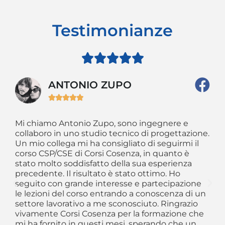
Testimonianze





ANTONIO ZUPO





Mi chiamo Antonio Zupo, sono ingegnere e
So
collaboro in uno studio tecnico di progettazione.
Ed
Un mio collega mi ha consigliato di seguirmi il
la
to
corso CSP/CSE di Corsi Cosenza, in quanto è
ca
stato molto soddisfatto della sua esperienza
ap
o
precedente. Il risultato è stato ottimo. Ho
as
i
seguito con grande interesse e partecipazione
co
 La
le lezioni del corso entrando a conoscenza di un
di
 e
settore lavorativo a me sconosciuto. Ringrazio
si
vivamente Corsi Cosenza per la formazione che
as
mi ha fornito in questi mesi, sperando che un
ve