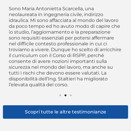
So
re
me
Sono Maria Antonietta Scarcella, una
 di
fr
neolaureata in ingegneria civile, indirizzo
r
as
idraulica. Mi sono affacciata al mondo del lavoro
“f
da poco tempo ed ho avuto modo di capire che
e
an
lo studio, l’aggiornamento e la preparazione
pr
sono requisiti essenziali per potersi affermare
al
nel difficile contesto professionale in cui ci
troviamo a vivere. Dunque ho scelto di arricchire
il curriculum con il Corso di RSPP, perché
consente di avere nozioni importanti sulla
sicurezza nel mondo del lavoro, ma anche su
tutti i rischi che devono essere valutati. La
disponibilità dell’Ing. Staltieri ha migliorato
l’elevata qualità del corso.
Scopri tutte le altre testimonianze