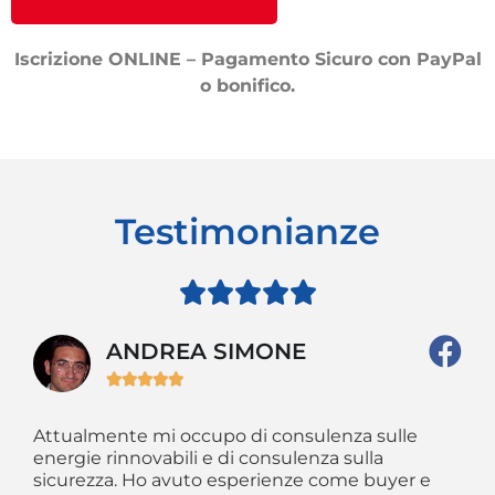
Iscrizione ONLINE – Pagamento Sicuro con PayPal
o bonifico.
Testimonianze





ANDREA SIMONE





Attualmente mi occupo di consulenza sulle
So
 il
energie rinnovabili e di consulenza sulla
da
ti
sicurezza. Ho avuto esperienze come buyer e
im