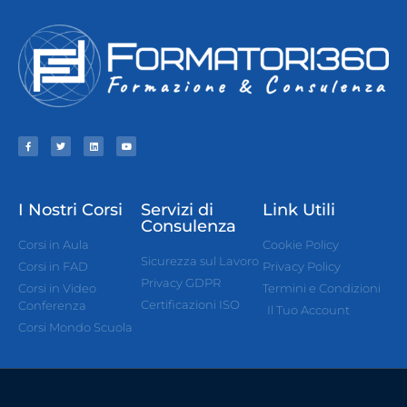
I Nostri Corsi
Servizi di
Link Utili
Consulenza
Corsi in Aula
Cookie Policy
Sicurezza sul Lavoro
Corsi in FAD
Privacy Policy
Privacy GDPR
Corsi in Video
Termini e Condizioni
Certificazioni ISO
Conferenza
Il Tuo Account
Corsi Mondo Scuola