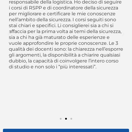
o
responsabile della logistica. Ho deciso di seguire
am
he
i corsi di RSPP e di coordinatore della sicurezza
sc
per migliorare e certificare le mie conoscenze
CS
nell’ambito della sicurezza. I corsi seguiti sono
al
stai chiari e specifici. Li consiglierei sia a chi si
Si
affaccia per la prima volta ai temi della sicurezza,
og
sia a chi ha già maturato delle esperienze e
se
vuole approfondire le proprie conoscenze. Le 3
re
qualità dei docenti sono: la chiarezza nell’esporre
in
gli argomenti, la disponibilità a chiarire qualsiasi
ev
dubbio, la capacità di coinvolgere l’intero corso
si
di studio e non solo i “più interessati”.
le
co
ho
qu
fa
co
re
es