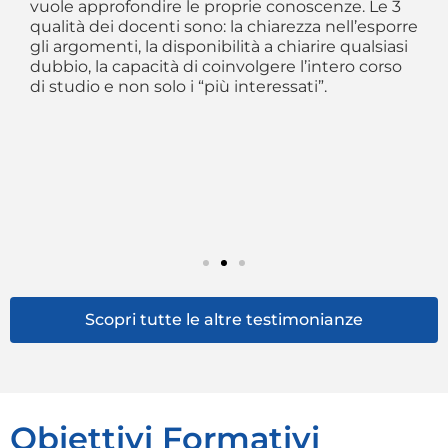
vuole approfondire le proprie conoscenze. Le 3
re
qualità dei docenti sono: la chiarezza nell’esporre
in
gli argomenti, la disponibilità a chiarire qualsiasi
ev
dubbio, la capacità di coinvolgere l’intero corso
si
di studio e non solo i “più interessati”.
le
co
ho
qu
fa
co
re
es
Scopri tutte le altre testimonianze
Obiettivi Formativi