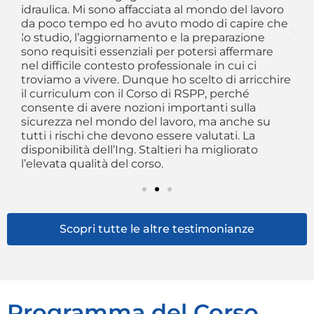
r
as
idraulica. Mi sono affacciata al mondo del lavoro
“f
da poco tempo ed ho avuto modo di capire che
e
an
lo studio, l’aggiornamento e la preparazione
pr
sono requisiti essenziali per potersi affermare
al
nel difficile contesto professionale in cui ci
troviamo a vivere. Dunque ho scelto di arricchire
il curriculum con il Corso di RSPP, perché
consente di avere nozioni importanti sulla
sicurezza nel mondo del lavoro, ma anche su
tutti i rischi che devono essere valutati. La
disponibilità dell’Ing. Staltieri ha migliorato
l’elevata qualità del corso.
Scopri tutte le altre testimonianze
Programma del Corso