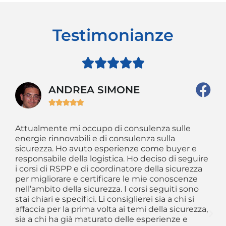
Testimonianze





ANDREA SIMONE





Attualmente mi occupo di consulenza sulle
So
 il
energie rinnovabili e di consulenza sulla
da
ti
sicurezza. Ho avuto esperienze come buyer e
im
o
responsabile della logistica. Ho deciso di seguire
am
he
i corsi di RSPP e di coordinatore della sicurezza
sc
per migliorare e certificare le mie conoscenze
CS
nell’ambito della sicurezza. I corsi seguiti sono
al
stai chiari e specifici. Li consiglierei sia a chi si
Si
affaccia per la prima volta ai temi della sicurezza,
og
sia a chi ha già maturato delle esperienze e
se