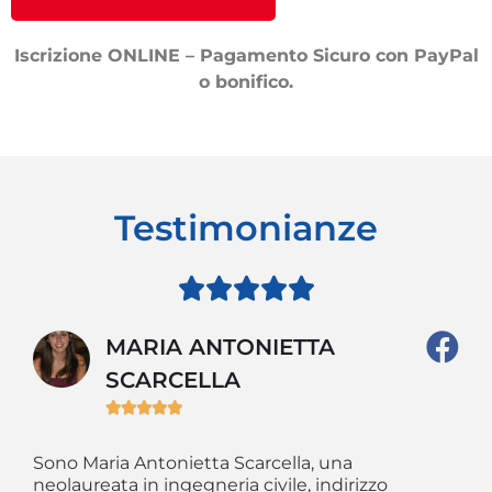
Iscrizione ONLINE – Pagamento Sicuro con PayPal
o bonifico.
Testimonianze





MARIA ANTONIETTA
SCARCELLA





So
re
me
Sono Maria Antonietta Scarcella, una
 di
fr
neolaureata in ingegneria civile, indirizzo