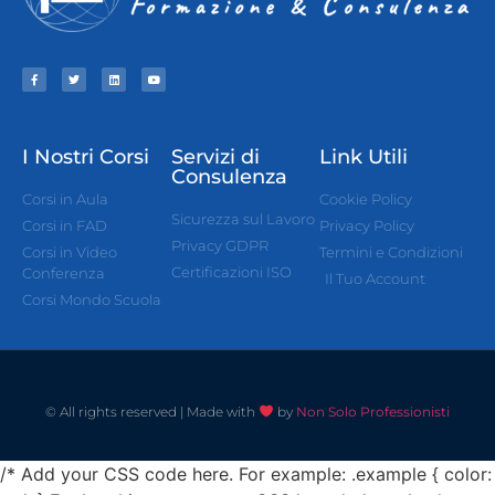
I Nostri Corsi
Servizi di
Link Utili
Consulenza
Corsi in Aula
Cookie Policy
Sicurezza sul Lavoro
Corsi in FAD
Privacy Policy
Privacy GDPR
Corsi in Video
Termini e Condizioni
Certificazioni ISO
Conferenza
Il Tuo Account
Corsi Mondo Scuola
© All rights reserved | Made with
by
Non Solo Professionisti
/* Add your CSS code here. For example: .example { color: