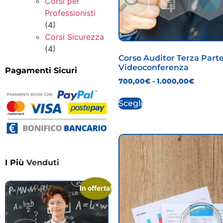
Corsi per
Professionisti
(4)
Corsi Sicurezza
(4)
Corso Auditor Terza Part
Videoconferenza
Pagamenti Sicuri
700,00
€
-
1.000,00
€
Scegli
I Più
Venduti
In offerta!