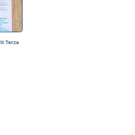
it Terza
a