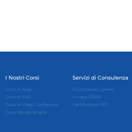
I Nostri Corsi
Servizi di Consulenza
Corsi in Aula
Sicurezza sul Lavoro
Corsi in FAD
Privacy GDPR
Corsi in Video Conferenza
Certificazioni ISO
Corsi Mondo Scuola