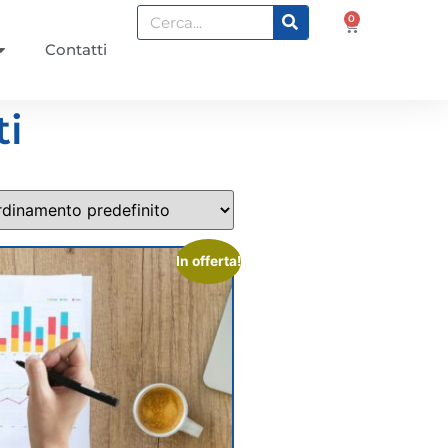
0
Contatti
ti
In offerta!