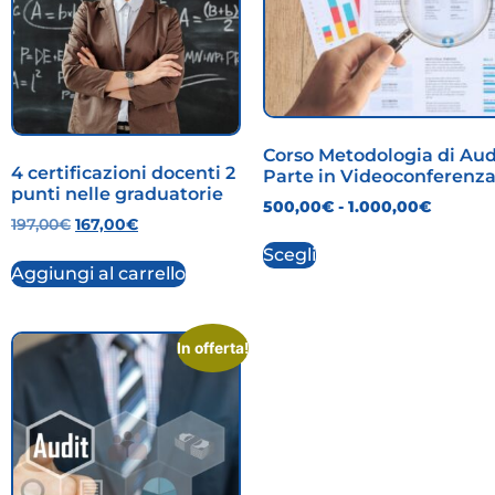
Corso Metodologia di Aud
4 certificazioni docenti 2
Parte in Videoconferenz
punti nelle graduatorie
500,00
€
-
1.000,00
€
197,00
€
167,00
€
Scegli
Aggiungi al carrello
In offerta!