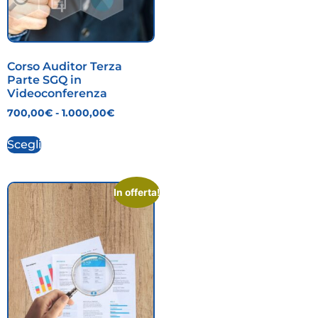
Corso Auditor Terza
Parte SGQ in
Videoconferenza
700,00
€
-
1.000,00
€
Scegli
In offerta!