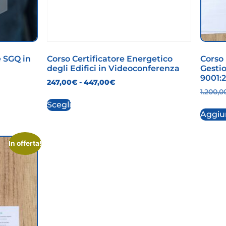
e SGQ in
Corso Certificatore Energetico
Corso 
degli Edifici in Videoconferenza
Gestio
9001:2
247,00
€
-
447,00
€
1.200,0
Scegli
Aggiun
In offerta!