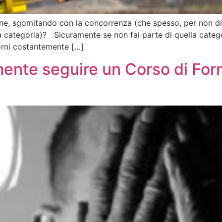
ione, sgomitando con la concorrenza (che spesso, per non d
a categoria)? Sicuramente se non fai parte di quella catego
iorni costantemente […]
mente seguire un Corso di Fo